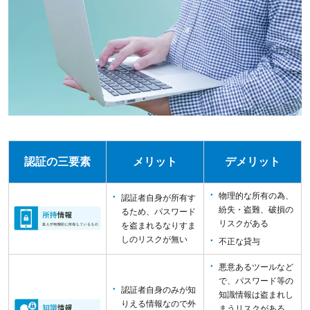
認証の三要素
メリット
デメリット
物理的な所有の為、
認証者自身が所有す
紛失・盗難、破損の
るため、パスワード
リスクがある
を盗まれるなりすま
しのリスクが無い
不正な貸与
悪意あるツールなど
で、パスワード等の
認証者自身のみが知
知識情報は盗まれし
りえる情報なので
外
まうリスクがある