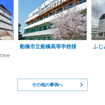
様
ふじみ野市教育委員会様
習志
その他の事例へ