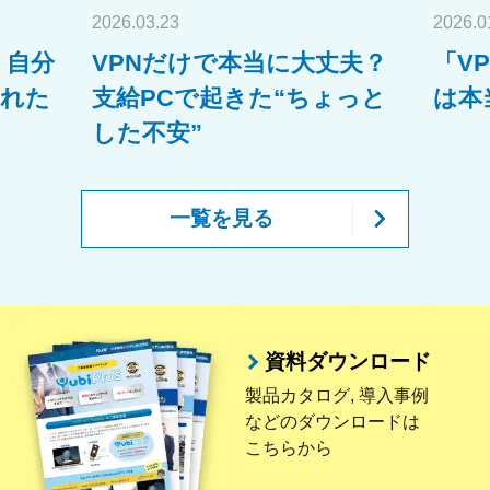
丈夫？
「VPN接続だから大丈夫」
同僚
っと
は本当？
のア
一覧を見る
資料ダウンロード
製品カタログ, 導入事例
などの
ダウンロードは
こちらから