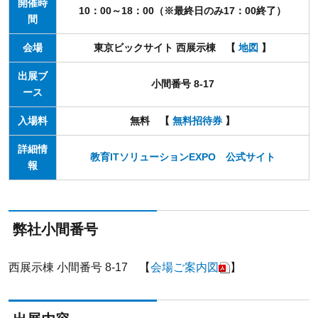
開催時
10：00～18：00（※最終日のみ17：00終了）
間
会場
東京ビックサイト 西展示棟 【
地図
】
出展ブ
小間番号 8-17
ース
入場料
無料 【
無料招待券
】
詳細情
教育ITソリューションEXPO 公式サイト
報
弊社小間番号
西展示棟 小間番号 8-17 【
会場ご案内図
】