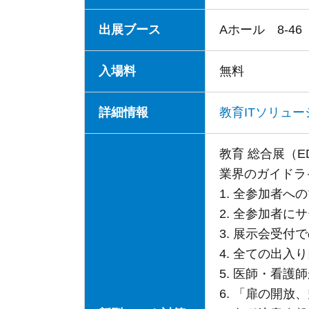
出展ブース
Aホール 8-46
入場料
無料
詳細情報
教育ITソリュー
教育 総合展（
業界のガイドラ
1. 全参加者へ
2. 全参加者
3. 展示会受付
4. 全ての出入
5. 医師・看護
6. 「扉の開