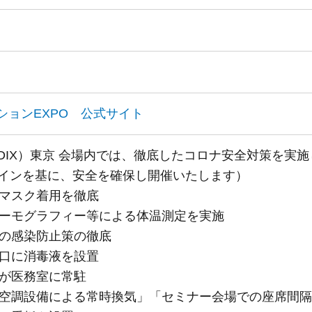
ションEXPO 公式サイト
EDIX）東京 会場内では、徹底したコロナ安全対策を実
インを基に、安全を確保し開催いたします）
のマスク着用を徹底
にサーモグラフィー等による体温測定を実施
での感染防止策の徹底
り口に消毒液を設置
師が医務室に常駐
放、空調設備による常時換気」「セミナー会場での座席間