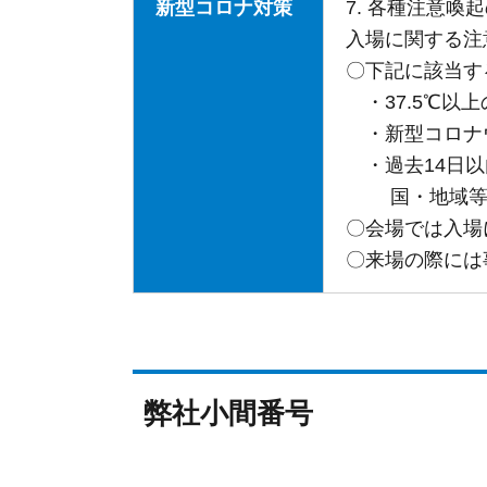
新型コロナ対策
7. 各種注意喚
入場に関する注
〇下記に該当す
・37.5℃以
・新型コロナ
・過去14日以
国・地域等へ
〇会場では入場
〇来場の際には
弊社小間番号